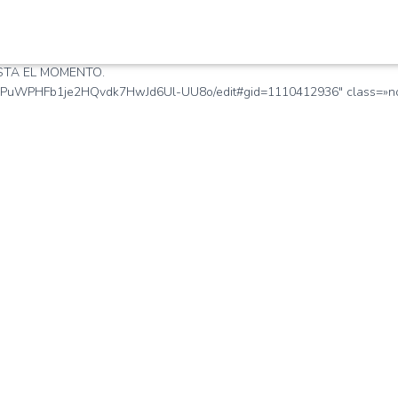
STA EL MOMENTO.
PpPuWPHFb1je2HQvdk7HwJd6Ul-UU8o/edit#gid=1110412936″ class=»no-