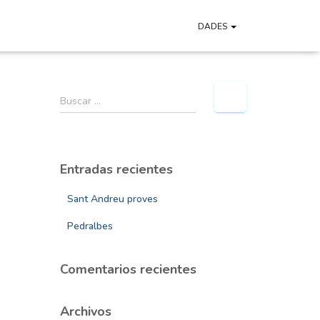
DADES
B
Buscar …
u
s
c
a
Entradas recientes
r
:
Sant Andreu proves
Pedralbes
Comentarios recientes
Archivos